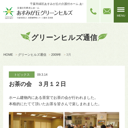
千葉市緑区あすみが丘の介護付ホーム あすみが丘グリーンヒルズ
MENU
グリーンヒルズ通信
HOME
>
グリーンヒルズ通信
>
2009年
>
3月
トピックス
09.3.14
お茶の会 ３月１２日
ホーム建物内にある茶室でお茶の会が行われました。
本格的にたてて頂いたお茶を皆さんで楽しまれました。