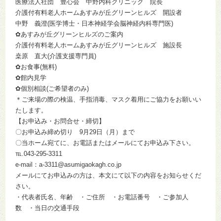
医療法人社団 豊心会 中野内科クリニック 院長
介護付有料老人ホームあすみが丘グリーンヒルズ 開設者
中野 義澄(医学博士・日本神経学会脳神経内科専門医)
✿あすみが丘グリーンヒルズのご案内
介護付有料老人ホームあすみが丘グリーンヒルズ 施設長
桒原 直大(介護支援専門員)
✿お食事(無料)
✿館内見学
✿個別相談(ご希望者のみ)
＊ご来場の際の検温、手指消毒、マスク着用にご協力をお願いい
たします。
【お申込み・お問合せ・締切】
〇お申込み締め切り 9月29日（月）まで
〇当ホーム宛てに、お電話またはメールにてお申込み下さい。
℡.043-295-3311
e-mail：a-3311@asumigaokagh.co.jp
メールにてお申込みの方は、本文にて以下の内容をお知らせくだ
さい。
・代表者氏名、年齢 ・ご住所 ・お電話番号 ・ご参加人
数 ・当日の交通手段