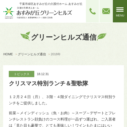
千葉市緑区あすみが丘の介護付ホーム あすみが丘グリーンヒルズ
MENU
グリーンヒルズ通信
HOME
>
グリーンヒルズ通信
>
2018年
トピックス
18.12.31
クリスマス特別ランチ＆聖歌隊
１２月２４日（月）、３階・４階ダイニングでクリスマス特別ラ
ンチをご提供しました。
前菜～メインディッシュ（魚・お肉）～スープ～デザートとフレ
ンチレストラン顔負けのコース料理が一品ずつ運ばれ、ご入居者
は「見た目も豪華で、とても美味しい！ワインもたまにはいい