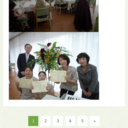
1
2
3
4
5
»