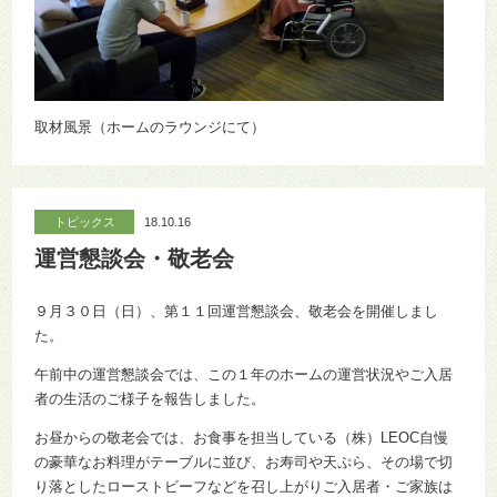
取材風景（ホームのラウンジにて）
トピックス
18.10.16
運営懇談会・敬老会
９月３０日（日）、第１１回運営懇談会、敬老会を開催しまし
た。
午前中の運営懇談会では、この１年のホームの運営状況やご入居
者の生活のご様子を報告しました。
お昼からの敬老会では、お食事を担当している（株）LEOC自慢
の豪華なお料理がテーブルに並び、お寿司や天ぷら、その場で切
り落としたローストビーフなどを召し上がりご入居者・ご家族は