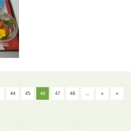
44
45
46
47
48
...
»
»